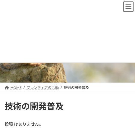
コ
ナ
ン
ビ
テ
ゲ
ン
ー
ツ
シ
へ
ョ
ス
ン
キ
に
技術の開発普及
ッ
移
プ
動
HOME
プレンティアの活動
技術の開発普及
技術の開発普及
投稿 はありません。