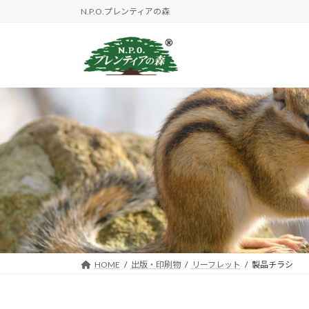
コ
ナ
N.P.O.プレンティアの森
ン
ビ
テ
ゲ
ン
ー
ツ
シ
へ
ョ
ス
ン
キ
に
ッ
移
プ
動
HOME
出版・印刷物
リーフレット
製品チラシ 