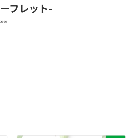
フレット-
teer