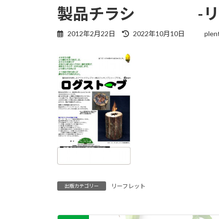
製品チラシ -リー
最
2012年2月22日
2022年10月10日
plen
終
更
新
日
時
:
リーフレット
出版カテゴリー