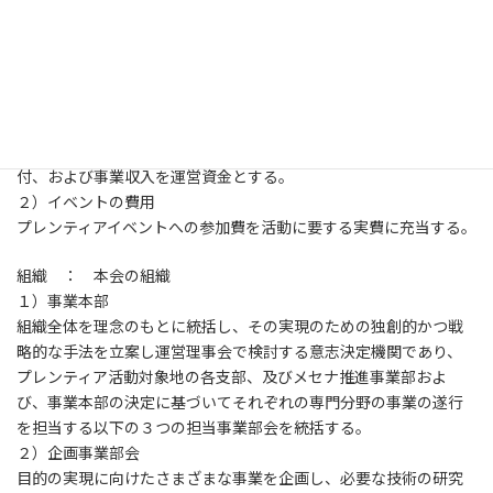
企業の環境貢献活動やメセナ活動を支援する。
４）マーケットの創造：市民のエコロジーへの意志を喚起する事
を通じて理念に協賛する地域企業の発展に貢献する。
費用の源泉
１）事業の費用
高い環境意識を持つ企業の協賛金、行政や企業や団体の助成や寄
付、および事業収入を運営資金とする。
２）イベントの費用
プレンティアイベントへの参加費を活動に要する実費に充当する。
組織 ： 本会の組織
１）事業本部
組織全体を理念のもとに統括し、その実現のための独創的かつ戦
略的な手法を立案し運営理事会で検討する意志決定機関であり、
プレンティア活動対象地の各支部、及びメセナ推進事業部およ
び、事業本部の決定に基づいてそれぞれの専門分野の事業の遂行
を担当する以下の３つの担当事業部会を統括する。
２）企画事業部会
目的の実現に向けたさまざまな事業を企画し、必要な技術の研究