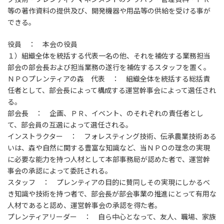
等の著作資料の提供及び、開発機器や用品等の供給を受ける事が
できる。
役員 ： 本会の役員
１）組織全体を統括する代表一名の他、それを補佐する業務担当
部会の部会長および担当業務の遂行を補佐するスタッフを置く。
ＮＰＯプレンティアの森 代表 ： 組織全体を統括する総括責
任者として、部会長によって構成する運営幹事会によって選任され
る。
部会長 ： 企画、ＰＲ、イベント、のそれぞれの責任者とし
て、部会員の互選によって選任される。
インストラクター ： フォレスティング技術、伝承農業技術ある
いは、森や自然に関する豊富な知識など、当ＮＰＯの理念の実現
に必要な能力を持つ人材として本部事務局が認めた者で、運営幹
事会の承認によって委託される。
スタッフ ： プレンティアの目的に賛同しその実現にしかるべ
き知識や技術を持つ者で、部会長が部会事業の推進にとって有用な
人材であると認め、運営幹事会の承認を得た者。
プレンティアリーダー ： 自ら中心となって、友人、職場、家族