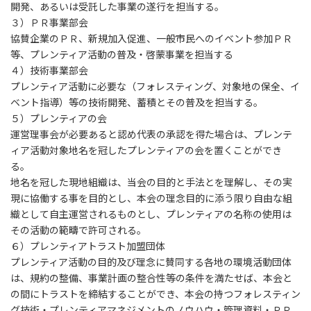
開発、あるいは受託した事業の遂行を担当する。
３）ＰＲ事業部会
協賛企業のＰＲ、新規加入促進、一般市民へのイベント参加ＰＲ
等、プレンティア活動の普及・啓蒙事業を担当する
４）技術事業部会
プレンティア活動に必要な（フォレスティング、対象地の保全、イ
ベント指導）等の技術開発、蓄積とその普及を担当する。
５）プレンティアの会
運営理事会が必要あると認め代表の承認を得た場合は、プレンテ
ィア活動対象地名を冠したプレンティアの会を置くことができ
る。
地名を冠した現地組織は、当会の目的と手法とを理解し、その実
現に協働する事を目的とし、本会の理念目的に添う限り自由な組
織として自主運営されるものとし、プレンティアの名称の使用は
その活動の範疇で許可される。
６）プレンティアトラスト加盟団体
プレンティア活動の目的及び理念に賛同する各地の環境活動団体
は、規約の整備、事業計画の整合性等の条件を満たせば、本会と
の間にトラストを締結することができ、本会の持つフォレスティン
グ技術・プレンティアマネジメントのノウハウ・管理資料・ＰＲ